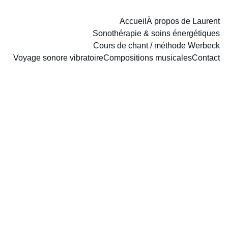
Accueil
À propos de Laurent
Sonothérapie & soins énergétiques
Cours de chant / méthode Werbeck
Voyage sonore vibratoire
Compositions musicales
Contact
Cours de chant, 
Yoga du Son et 