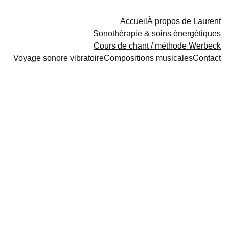
Accueil
À propos de Laurent
Sonothérapie & soins énergétiques
Cours de chant / méthode Werbeck
Voyage sonore vibratoire
Compositions musicales
Contact
Cours de chant, 
méthode 