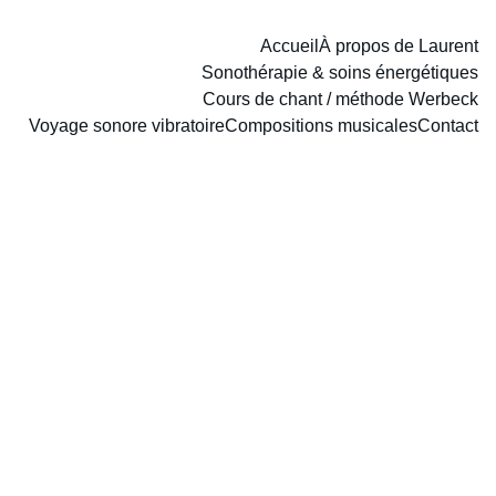
Accueil
À propos de Laurent
Sonothérapie & soins énergétiques
Cours de chant / méthode Werbeck
Voyage sonore vibratoire
Compositions musicales
Contact
Cours de chant, 
Yoga du Son et 